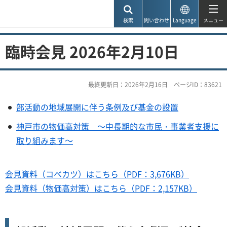
神戸市
検索
問い合わせ
Language
メニュー
臨時会見 2026年2月10日
最終更新日：2026年2月16日
ページID：83621
部活動の地域展開に伴う条例及び基金の設置
神戸市の物価高対策 ～中長期的な市民・事業者支援に
取り組みます～
会見資料（コベカツ）はこちら（PDF：3,676KB）
会見資料（物価高対策）はこちら（PDF：2,157KB）