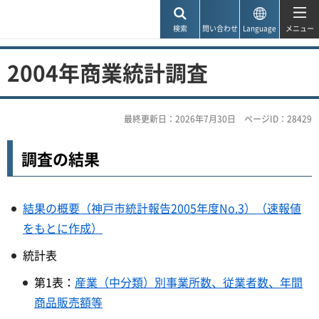
神戸市
検索
問い合わせ
Language
メニュー
2004年商業統計調査
最終更新日：2026年7月30日
ページID：28429
調査の結果
結果の概要（神戸市統計報告2005年度No.3）（速報値
をもとに作成）
統計表
第1表：
産業（中分類）別事業所数、従業者数、年間
商品販売額等