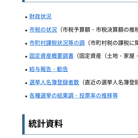
財政状況
市税の状況
（市税予算額・市税決算額の推
市町村課税状況等の調
（市町村税の課税に
固定資産概要調書
（固定資産（土地・家屋
給与報告・勧告
選挙人名簿登録者数
（直近の選挙人名簿登
各種選挙の結果調・投票率の推移等
統計資料